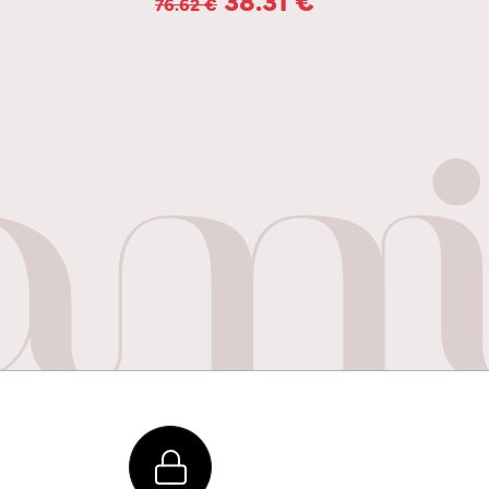
76.62
€