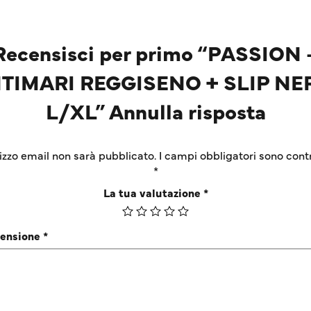
Recensisci per primo “PASSION 
NTIMARI REGGISENO + SLIP NE
L/XL” Annulla risposta
irizzo email non sarà pubblicato.
I campi obbligatori sono cont
*
La tua valutazione
*
censione
*