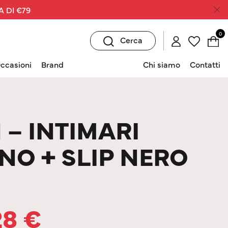
A DI €79
0
Cerca
ccasioni
Brand
Chi siamo
Contatti
 – INTIMARI
NO + SLIP NERO
28
€