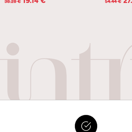
38.28
€
54.44
€