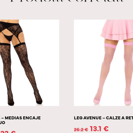
 – MEDIAS ENCAJE
LEG AVENUE – CALZE A RE
JO
13.1
€
26.2
€
.22
€