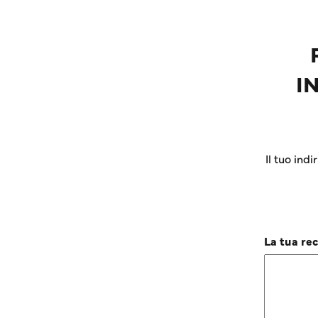
I
Il tuo ind
La tua re