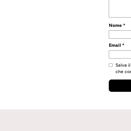
Nome
*
Email
*
Salva i
che c