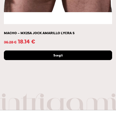
MACHO – MX25A JOCK AMARILLO LYCRA S
18.14
€
36.28
€
Scegli