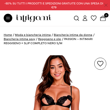
-50% SU TUTTI I PRODOTTI E SPEDIZIONI GRATUITE CON UNA SPESA DI
€79
0
Home
/
Moda e biancheria intima
/
Biancheria intima da donna
/
Biancheria intima sexy
/
Reggiseno e slip
/
PASSION – INTIMARI
REGGISENO + SLIP COMPLETO NERO S/M