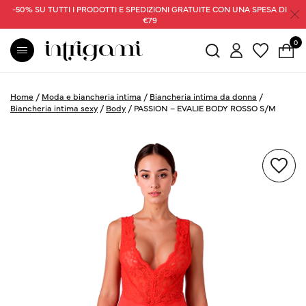
-50% SU TUTTI I PRODOTTI E SPEDIZIONI GRATUITE CON UNA SPESA DI
€79
0
Home
/
Moda e biancheria intima
/
Biancheria intima da donna
/
Biancheria intima sexy
/
Body
/
PASSION – EVALIE BODY ROSSO S/M