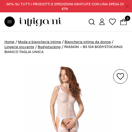
-50% SU TUTTI I PRODOTTI E SPEDIZIONI GRATUITE CON UNA SPESA DI
€79
0
Home
/
Moda e biancheria intima
/
Biancheria intima da donna
/
Lingerie piccante
/
Bodystocking
/
PASSION – BS 104 BODYSTOCKING
BIANCO TAGLIA UNICA