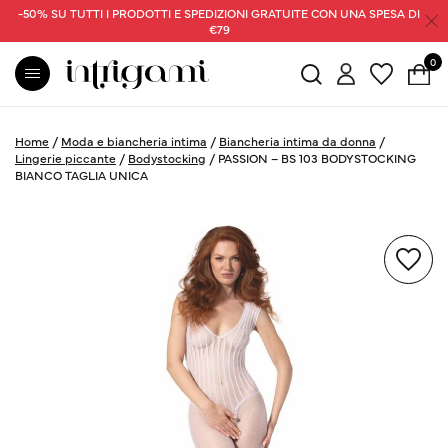
-50% SU TUTTI I PRODOTTI E SPEDIZIONI GRATUITE CON UNA SPESA DI
€79
0
Home
/
Moda e biancheria intima
/
Biancheria intima da donna
/
Lingerie piccante
/
Bodystocking
/
PASSION – BS 103 BODYSTOCKING
BIANCO TAGLIA UNICA