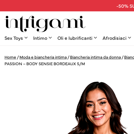
-50% SU
Sex Toys
Intimo
Oli e lubrificanti
Afrodisiaci
Home
/
Moda e biancheria intima
/
Biancheria intima da donna
/
Bianc
PASSION – BODY SENSIE BORDEAUX S/M