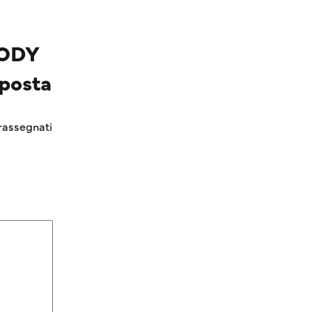
BODY
posta
rassegnati