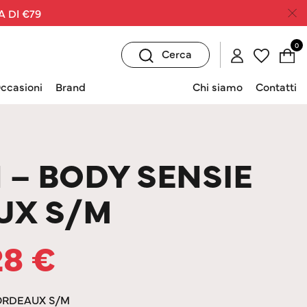
A DI €79
0
Cerca
ccasioni
Brand
Chi siamo
Contatti
 – BODY SENSIE
UX S/M
28
€
BORDEAUX S/M