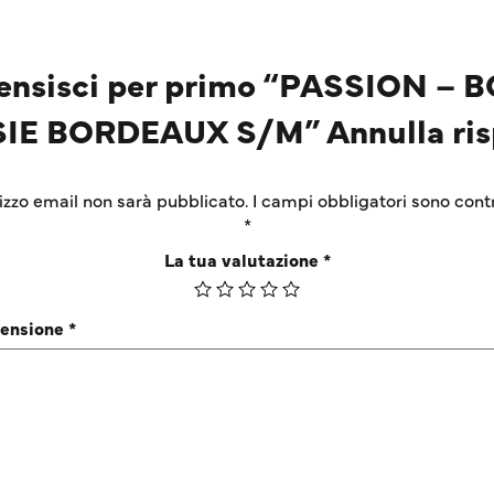
ensisci per primo “PASSION – 
IE BORDEAUX S/M” Annulla ris
irizzo email non sarà pubblicato.
I campi obbligatori sono cont
*
La tua valutazione
*
censione
*