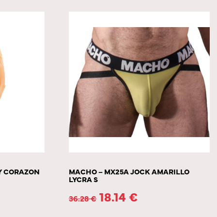
DY CORAZON
MACHO – MX25A JOCK AMARILLO
LYCRA S
18.14
€
36.28
€