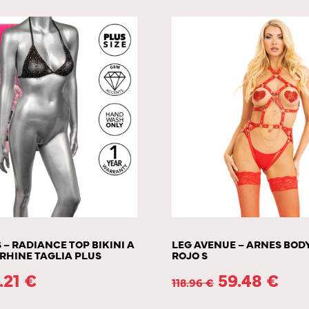
 – RADIANCE TOP BIKINI A
LEG AVENUE – ARNES BO
RHINE TAGLIA PLUS
ROJO S
.21
€
59.48
€
118.96
€