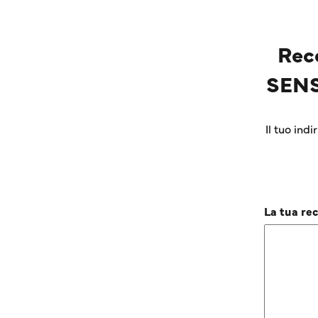
Rec
SENS
Il tuo ind
La tua re