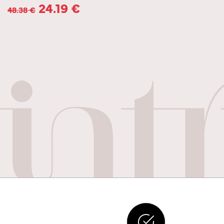
24.19
€
48.38
€