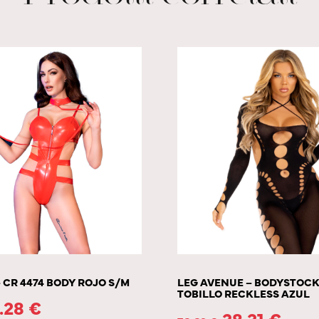
 CR 4474 BODY ROJO S/M
LEG AVENUE – BODYSTOC
TOBILLO RECKLESS AZUL
.28
€
38.31
€