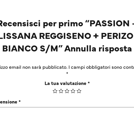
Recensisci per primo “PASSION 
LISSANA REGGISENO + PERIZ
BIANCO S/M” Annulla risposta
irizzo email non sarà pubblicato.
I campi obbligatori sono cont
*
La tua valutazione
*
censione
*