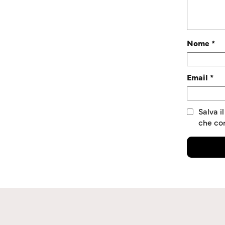
Nome
*
Email
*
Salva i
che c