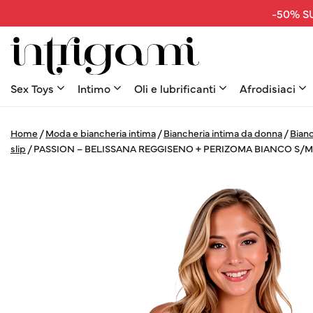
-50% SU
Sex Toys
Intimo
Oli e lubrificanti
Afrodisiaci
Home
/
Moda e biancheria intima
/
Biancheria intima da donna
/
Bianc
slip
/
PASSION – BELISSANA REGGISENO + PERIZOMA BIANCO S/M