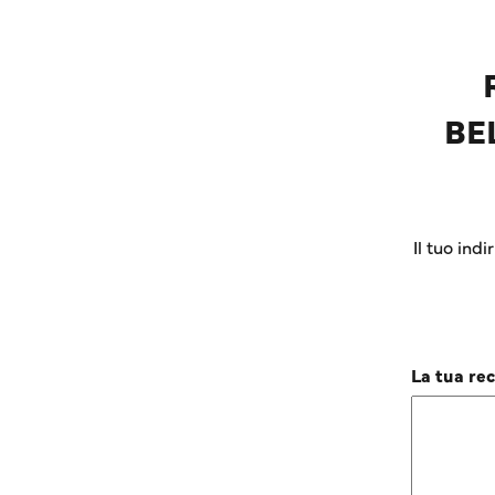
BE
Il tuo ind
La tua re