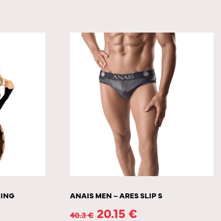
KING
ANAIS MEN – ARES SLIP S
20.15
€
40.3
€