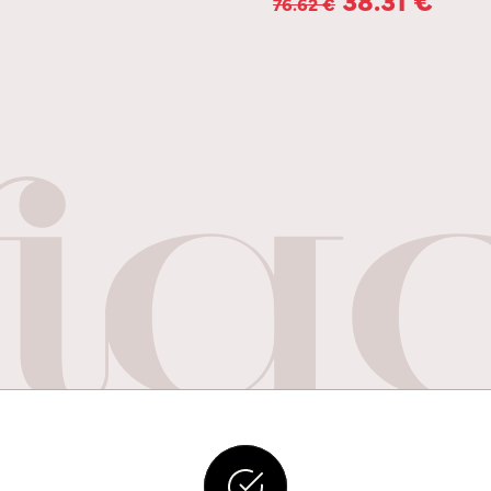
76.62
€