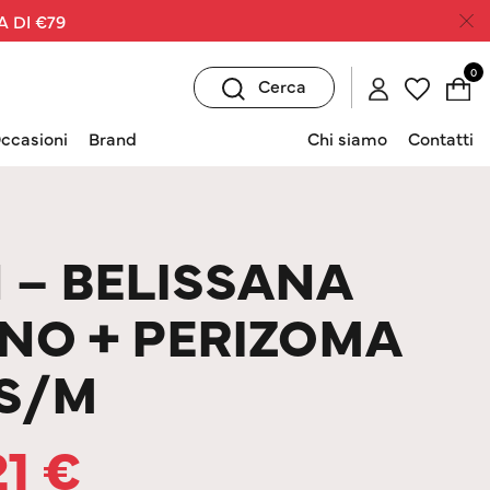
A DI €79
0
Cerca
ccasioni
Brand
Chi siamo
Contatti
 – BELISSANA
NO + PERIZOMA
 S/M
21
€