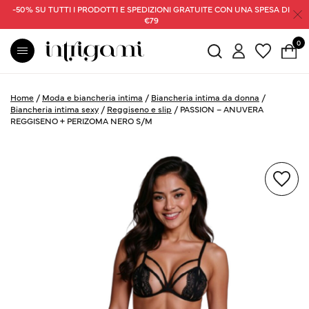
-50% SU TUTTI I PRODOTTI E SPEDIZIONI GRATUITE CON UNA SPESA DI
€79
0
Home
/
Moda e biancheria intima
/
Biancheria intima da donna
/
Biancheria intima sexy
/
Reggiseno e slip
/
PASSION – ANUVERA
REGGISENO + PERIZOMA NERO S/M