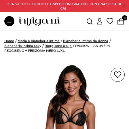
-50% SU TUTTI I PRODOTTI E SPEDIZIONI GRATUITE CON UNA SPESA DI
€79
0
Home
/
Moda e biancheria intima
/
Biancheria intima da donna
/
Biancheria intima sexy
/
Reggiseno e slip
/
PASSION – ANUVERA
REGGISENO + PERIZOMA NERO L/XL