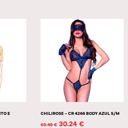
ITO E
CHILIROSE – CR 4266 BODY AZUL S/M
30.24
€
60.48
€