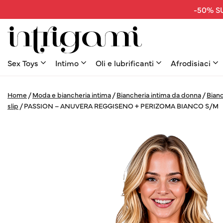
-50% SU
Sex Toys
Intimo
Oli e lubrificanti
Afrodisiaci
Home
/
Moda e biancheria intima
/
Biancheria intima da donna
/
Bianc
slip
/
PASSION – ANUVERA REGGISENO + PERIZOMA BIANCO S/M