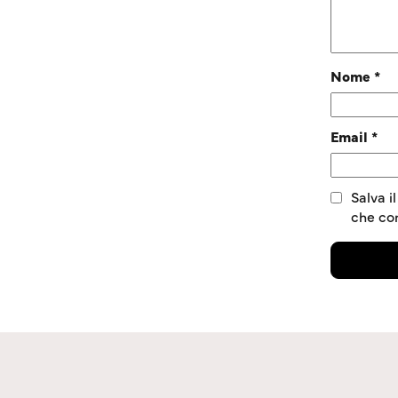
Nome
*
Email
*
Salva i
che c