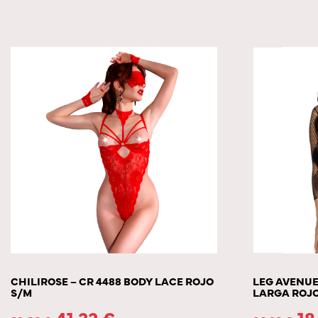
CHILIROSE – CR 4488 BODY LACE ROJO
LEG AVENUE
S/M
LARGA ROJ
41.33
€
18