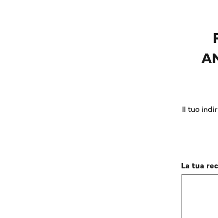
A
Il tuo ind
La tua re