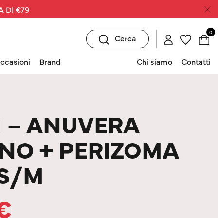
A DI €79
0
Cerca
ccasioni
Brand
Chi siamo
Contatti
 – ANUVERA
NO + PERIZOMA
 S/M
€