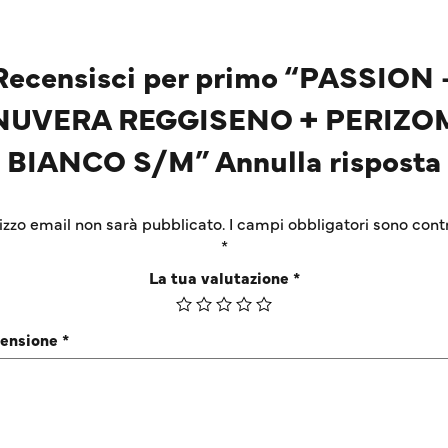
Recensisci per primo “PASSION 
NUVERA REGGISENO + PERIZO
BIANCO S/M” Annulla risposta
irizzo email non sarà pubblicato.
I campi obbligatori sono cont
*
La tua valutazione
*
censione
*