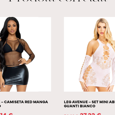
 – CAMISETA RED MANGA
LEG AVENUE – SET MINI AB
O
GUANTI BIANCO
.14
€
27.22
€