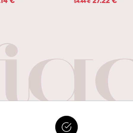
54.44
€