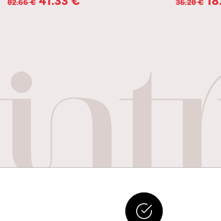
82.66
€
36.28
€