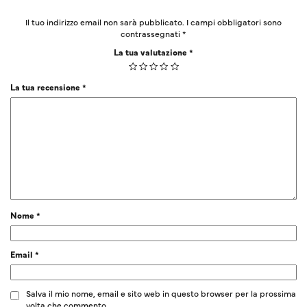
Il tuo indirizzo email non sarà pubblicato.
I campi obbligatori sono
contrassegnati
*
La tua valutazione
*
La tua recensione
*
Nome
*
Email
*
Salva il mio nome, email e sito web in questo browser per la prossima
volta che commento.