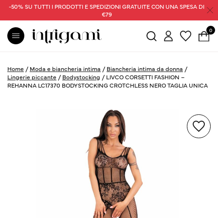
-50% SU TUTTI I PRODOTTI E SPEDIZIONI GRATUITE CON UNA SPESA DI
€79
0
Home
/
Moda e biancheria intima
/
Biancheria intima da donna
/
Lingerie piccante
/
Bodystocking
/
LIVCO CORSETTI FASHION –
REHANNA LC17370 BODYSTOCKING CROTCHLESS NERO TAGLIA UNICA