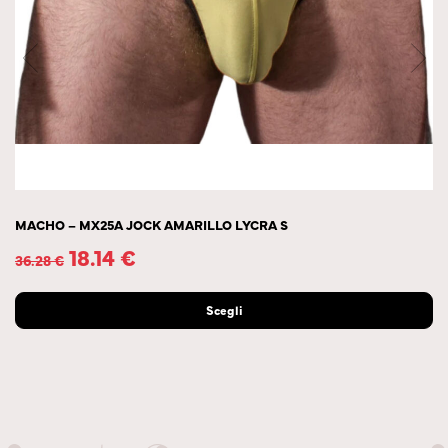
MACHO – MX25A JOCK AMARILLO LYCRA S
18.14
€
36.28
€
Scegli