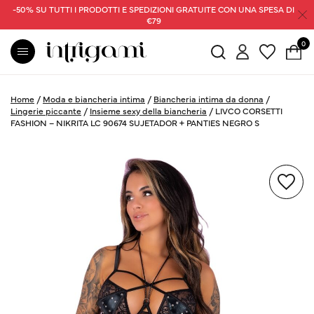
-50% SU TUTTI I PRODOTTI E SPEDIZIONI GRATUITE CON UNA SPESA DI
€79
0
Home
/
Moda e biancheria intima
/
Biancheria intima da donna
/
Lingerie piccante
/
Insieme sexy della biancheria
/
LIVCO CORSETTI
FASHION – NIKRITA LC 90674 SUJETADOR + PANTIES NEGRO S