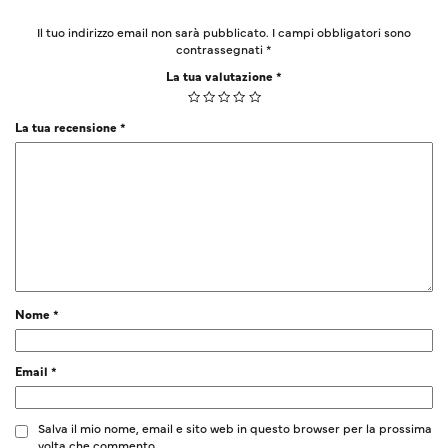
Il tuo indirizzo email non sarà pubblicato.
I campi obbligatori sono
contrassegnati
*
La tua valutazione
*
La tua recensione
*
Nome
*
Email
*
Salva il mio nome, email e sito web in questo browser per la prossima
volta che commento.