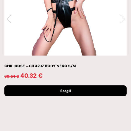
CHILIROSE – CR 4207 BODY NERO S/M
40.32
€
80.64
€
Scegli