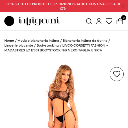
-50% SU TUTTI I PRODOTTI E SPEDIZIONI GRATUITE CON UNA SPESA DI
€79
0
Home
/
Moda e biancheria intima
/
Biancheria intima da donna
/
Lingerie piccante
/
Bodystocking
/
LIVCO CORSETTI FASHION –
MADASTRES LC 17331 BODYSTOCKING NERO TAGLIA UNICA