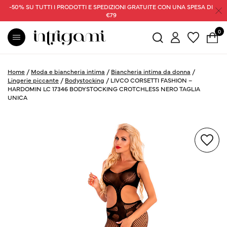
-50% SU TUTTI I PRODOTTI E SPEDIZIONI GRATUITE CON UNA SPESA DI
€79
0
Home
/
Moda e biancheria intima
/
Biancheria intima da donna
/
Lingerie piccante
/
Bodystocking
/
LIVCO CORSETTI FASHION –
HARDOMIN LC 17346 BODYSTOCKING CROTCHLESS NERO TAGLIA
UNICA