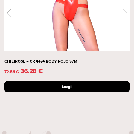
CHILIROSE – CR 4474 BODY ROJO S/M
36.28
€
72.56
€
Scegli