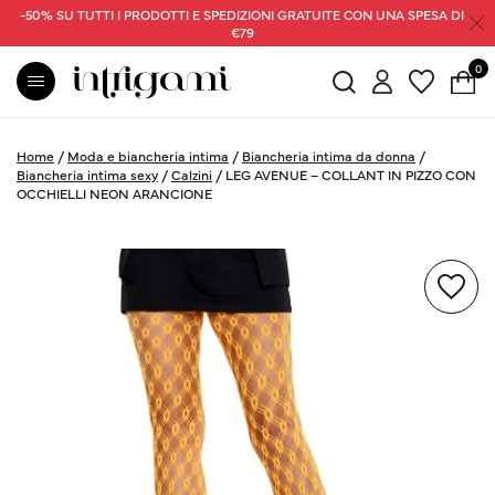
-50% SU TUTTI I PRODOTTI E SPEDIZIONI GRATUITE CON UNA SPESA DI
€79
0
Home
/
Moda e biancheria intima
/
Biancheria intima da donna
/
Biancheria intima sexy
/
Calzini
/
LEG AVENUE – COLLANT IN PIZZO CON
OCCHIELLI NEON ARANCIONE