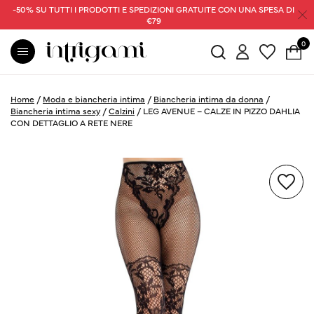
-50% SU TUTTI I PRODOTTI E SPEDIZIONI GRATUITE CON UNA SPESA DI
€79
0
Home
/
Moda e biancheria intima
/
Biancheria intima da donna
/
Biancheria intima sexy
/
Calzini
/
LEG AVENUE – CALZE IN PIZZO DAHLIA
CON DETTAGLIO A RETE NERE