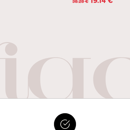
38.28
€