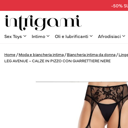
-50% SU
Sex Toys
Intimo
Oli e lubrificanti
Afrodisiaci
Home
/
Moda e biancheria intima
/
Biancheria intima da donna
/
Linge
LEG AVENUE – CALZE IN PIZZO CON GIARRETTIERE NERE