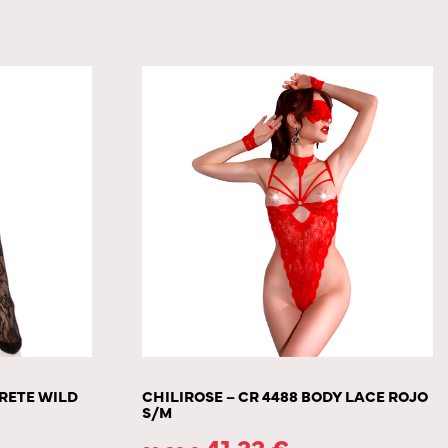
 RETE WILD
CHILIROSE – CR 4488 BODY LACE ROJO
S/M
41.33
€