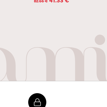
82.66
€