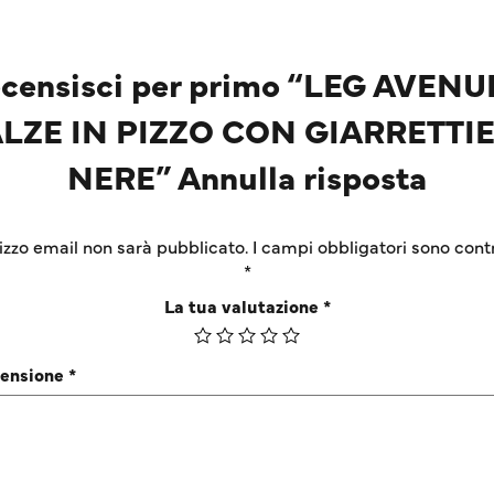
censisci per primo “LEG AVENU
LZE IN PIZZO CON GIARRETTI
NERE” Annulla risposta
irizzo email non sarà pubblicato.
I campi obbligatori sono cont
*
La tua valutazione
*
censione
*