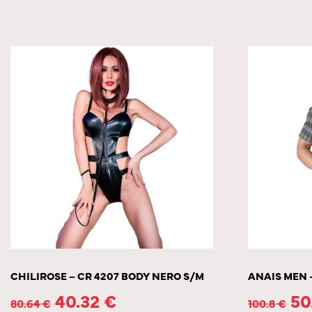
CHILIROSE – CR 4207 BODY NERO S/M
ANAIS MEN 
40.32
€
50
80.64
€
100.8
€