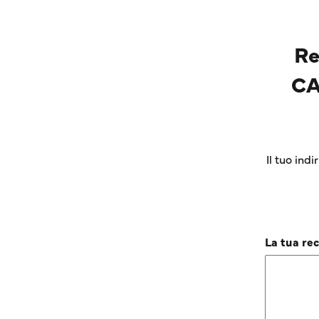
Re
CA
Il tuo ind
La tua re