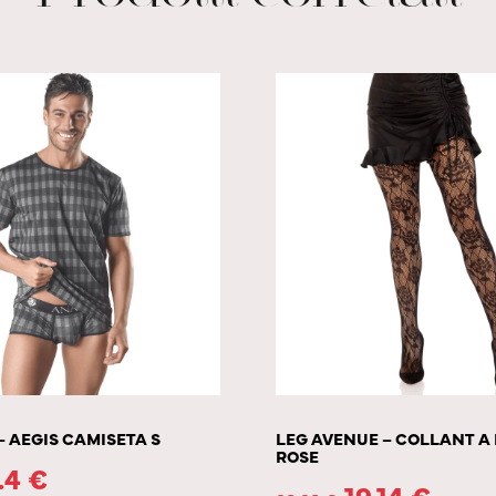
– AEGIS CAMISETA S
LEG AVENUE – COLLANT A
ROSE
.4
€
19.14
€