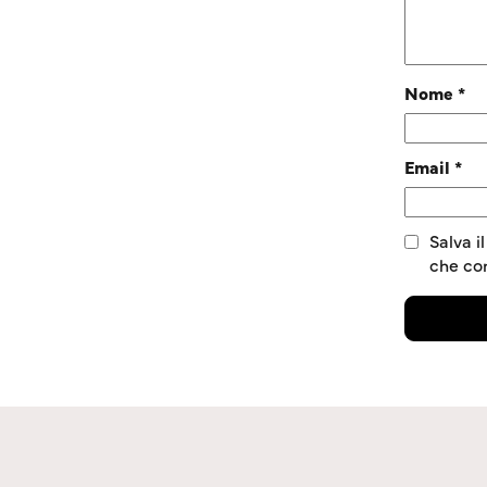
Nome
*
Email
*
Salva i
che c