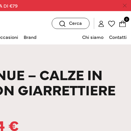
A DI €79
0
Cerca
ccasioni
Brand
Chi siamo
Contatti
NUE – CALZE IN
ON GIARRETTIERE
14
€