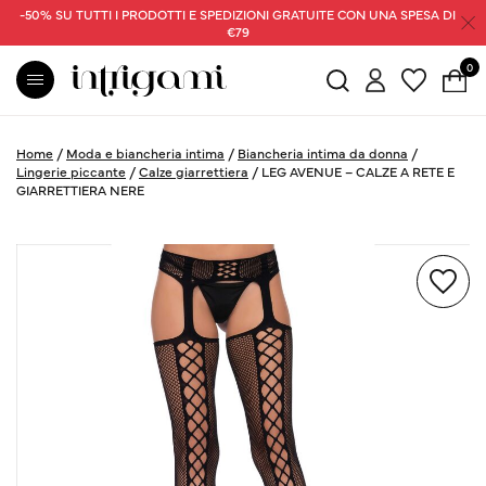
-50% SU TUTTI I PRODOTTI E SPEDIZIONI GRATUITE CON UNA SPESA DI
€79
0
Home
/
Moda e biancheria intima
/
Biancheria intima da donna
/
Lingerie piccante
/
Calze giarrettiera
/
LEG AVENUE – CALZE A RETE E
GIARRETTIERA NERE