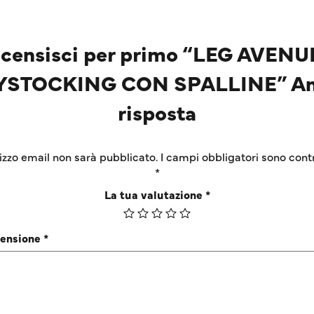
censisci per primo “LEG AVENU
STOCKING CON SPALLINE” An
risposta
irizzo email non sarà pubblicato.
I campi obbligatori sono cont
*
La tua valutazione
*
censione
*