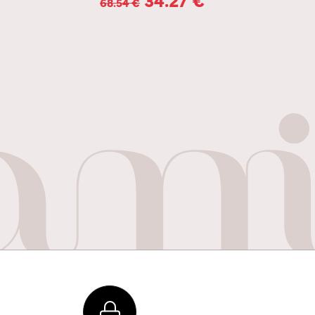
68.54
€