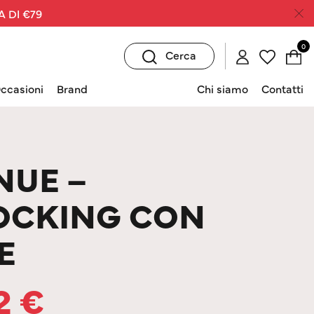
A DI €79
0
Cerca
ccasioni
Brand
Chi siamo
Contatti
NUE –
OCKING CON
E
12
€