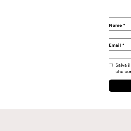
Nome
*
Email
*
Salva i
che c