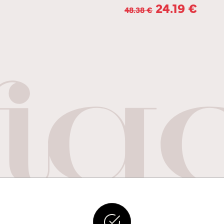
24.19
€
48.38
€