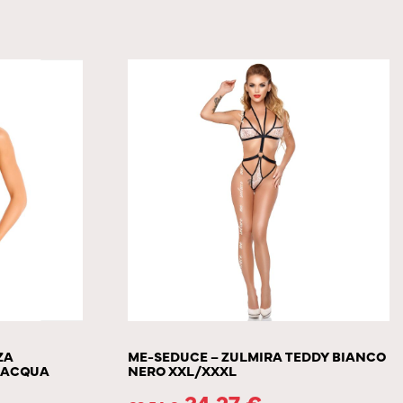
ZA
ME-SEDUCE – ZULMIRA TEDDY BIANCO
LACQUA
NERO XXL/XXXL
34.27
€