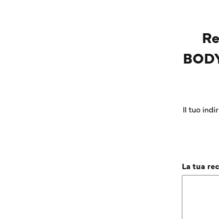
Re
BODY
Il tuo ind
La tua re