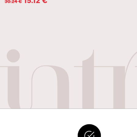
30.24
€