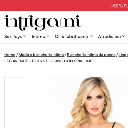
-50% SU
Sex Toys
Intimo
Oli e lubrificanti
Afrodisiaci
Home
/
Moda e biancheria intima
/
Biancheria intima da donna
/
Linge
LEG AVENUE – BODYSTOCKING CON SPALLINE