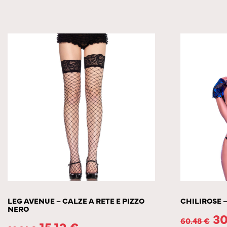
LEG AVENUE – CALZE A RETE E PIZZO
CHILIROSE –
NERO
30
60.48
€
15.12
€