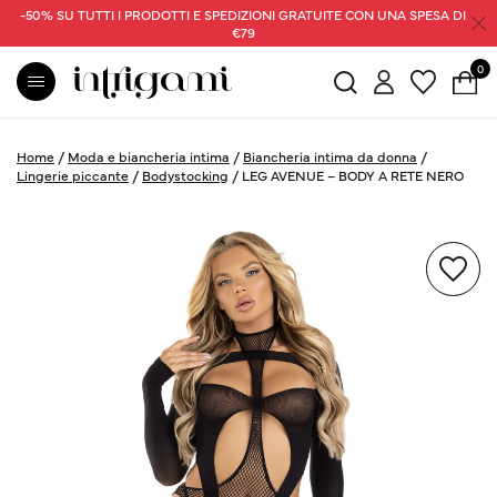
-50% SU TUTTI I PRODOTTI E SPEDIZIONI GRATUITE CON UNA SPESA DI
€79
0
Home
/
Moda e biancheria intima
/
Biancheria intima da donna
/
Lingerie piccante
/
Bodystocking
/
LEG AVENUE – BODY A RETE NERO