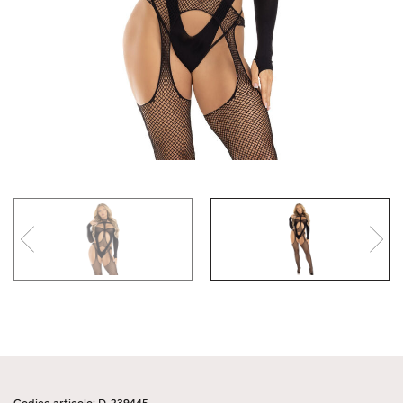
Codice articolo: D-239445