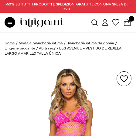
-50% SU TUTTI I PRODOTTI E SPEDIZIONI GRATUITE CON UNA SPESA DI
€79
0
Home
/
Moda e biancheria intima
/
Biancheria intima da donna
/
Lingerie piccante
/
Abiti sexy
/
LEG AVENUE – VESTIDO DE REJILLA
LARGO AMARILLO TALLA ÚNICA