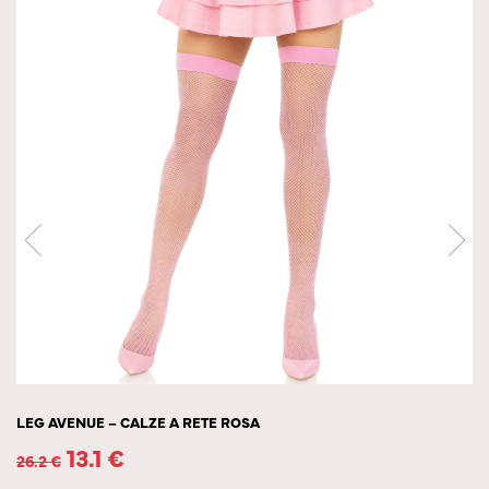
LEG AVENUE – CALZE A RETE ROSA
13.1
€
26.2
€