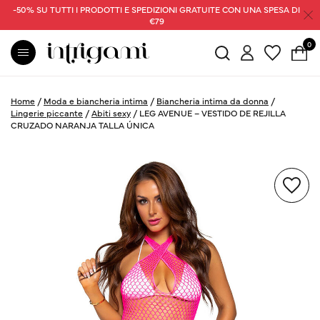
-50% SU TUTTI I PRODOTTI E SPEDIZIONI GRATUITE CON UNA SPESA DI
€79
0
Home
/
Moda e biancheria intima
/
Biancheria intima da donna
/
Lingerie piccante
/
Abiti sexy
/
LEG AVENUE – VESTIDO DE REJILLA
CRUZADO NARANJA TALLA ÚNICA