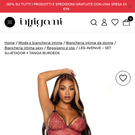
-50% SU TUTTI I PRODOTTI E SPEDIZIONI GRATUITE CON UNA SPESA DI
€79
0
Home
/
Moda e biancheria intima
/
Biancheria intima da donna
/
Biancheria intima sexy
/
Reggiseno e slip
/
LEG AVENUE – SET
SUJETADOR + TANGA BURDEOS