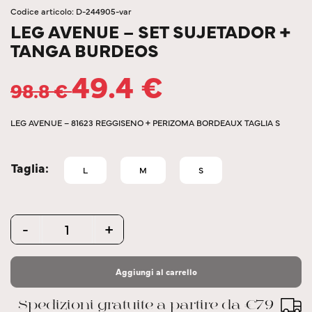
Codice articolo: D-244905-var
LEG AVENUE – SET SUJETADOR +
TANGA BURDEOS
49.4
€
98.8
€
LEG AVENUE – 81623 REGGISENO + PERIZOMA BORDEAUX TAGLIA S
Taglia
L
M
S
Quantity
-
+
Aggiungi al carrello
Spedizioni gratuite a partire da €79