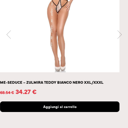
 XXL/XXXL
LEG AVENUE – ARNES BODY CORAZON ROJO S
59.48
€
118.96
€
Scegli