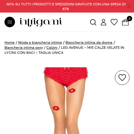
-50% SU TUTTI I PRODOTTI E SPEDIZIONI GRATUITE CON UNA SPESA DI
€79
0
Home
/
Moda e biancheria intima
/
Biancheria intima da donna
/
Biancheria intima sexy
/
Calzini
/
LEG AVENUE – 1415 CALZE VELATE IN
LYCRA CON BACI – TAGLIA UNICA