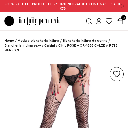
-50% SU TUTTI I PRODOTTI E SPEDIZIONI GRATUITE CON UNA SPESA DI
€79
0
Home
/
Moda e biancheria intima
/
Biancheria intima da donna
/
Biancheria intima sexy
/
Calzini
/
CHILIROSE – CR 4858 CALZE A RETE
NERE S/L