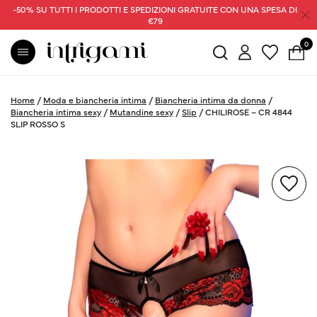
-50% SU TUTTI I PRODOTTI E SPEDIZIONI GRATUITE CON UNA SPESA DI
€79
0
Home
/
Moda e biancheria intima
/
Biancheria intima da donna
/
Biancheria intima sexy
/
Mutandine sexy
/
Slip
/
CHILIROSE – CR 4844
SLIP ROSSO S