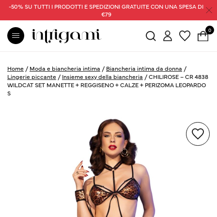
-50% SU TUTTI I PRODOTTI E SPEDIZIONI GRATUITE CON UNA SPESA DI
€79
0
Home
/
Moda e biancheria intima
/
Biancheria intima da donna
/
Lingerie piccante
/
Insieme sexy della biancheria
/
CHILIROSE – CR 4838
WILDCAT SET MANETTE + REGGISENO + CALZE + PERIZOMA LEOPARDO
S