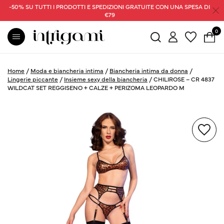
-50% SU TUTTI I PRODOTTI E SPEDIZIONI GRATUITE CON UNA SPESA DI
€79
0
Home
/
Moda e biancheria intima
/
Biancheria intima da donna
/
Lingerie piccante
/
Insieme sexy della biancheria
/
CHILIROSE – CR 4837
WILDCAT SET REGGISENO + CALZE + PERIZOMA LEOPARDO M