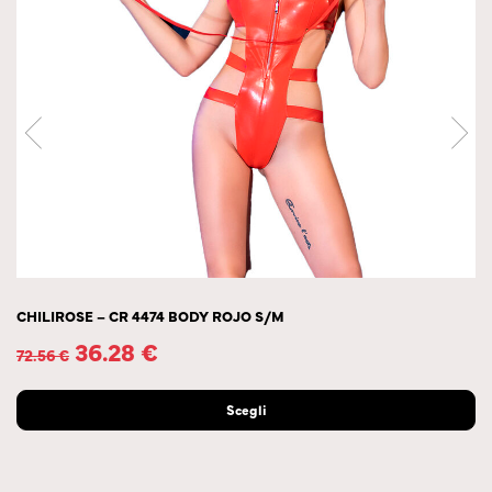
CHILIROSE – CR 4474 BODY ROJO S/M
36.28
€
72.56
€
Scegli