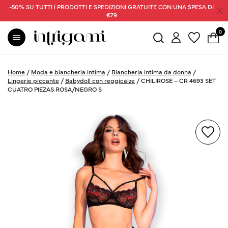
-50% SU TUTTI I PRODOTTI E SPEDIZIONI GRATUITE CON UNA SPESA DI
€79
0
Home
/
Moda e biancheria intima
/
Biancheria intima da donna
/
Lingerie piccante
/
Babydoll con reggicalze
/
CHILIROSE – CR 4693 SET
CUATRO PIEZAS ROSA/NEGRO S