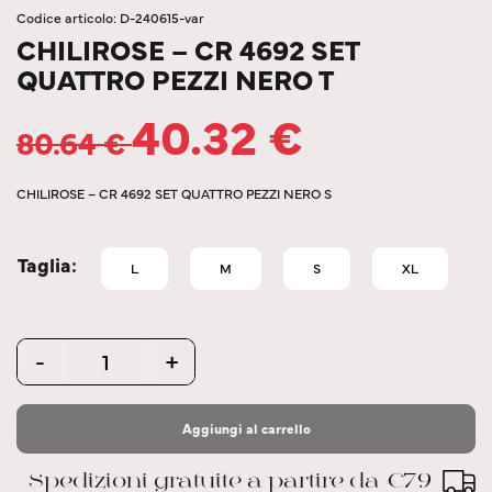
Codice articolo: D-240615-var
CHILIROSE – CR 4692 SET
QUATTRO PEZZI NERO T
40.32
€
80.64
€
CHILIROSE – CR 4692 SET QUATTRO PEZZI NERO S
Taglia
L
M
S
XL
Quantity
-
+
Aggiungi al carrello
Spedizioni gratuite a partire da €79