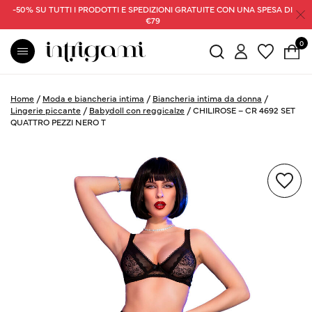
-50% SU TUTTI I PRODOTTI E SPEDIZIONI GRATUITE CON UNA SPESA DI
€79
0
Home
/
Moda e biancheria intima
/
Biancheria intima da donna
/
Lingerie piccante
/
Babydoll con reggicalze
/
CHILIROSE – CR 4692 SET
QUATTRO PEZZI NERO T