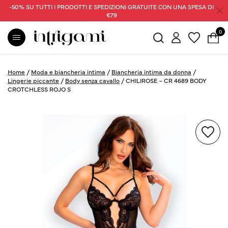
-50% SU TUTTI I PRODOTTI E SPEDIZIONI GRATUITE CON UNA SPESA DI
€79
0
Home
/
Moda e biancheria intima
/
Biancheria intima da donna
/
Lingerie piccante
/
Body senza cavallo
/
CHILIROSE – CR 4689 BODY
CROTCHLESS ROJO S