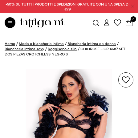
-50% SU TUTTI I PRODOTTI E SPEDIZIONI GRATUITE CON UNA SPESA DI
€79
0
Home
/
Moda e biancheria intima
/
Biancheria intima da donna
/
Biancheria intima sexy
/
Reggiseno e slip
/
CHILIROSE – CR 4687 SET
DOS PIEZAS CROTCHLESS NEGRO S