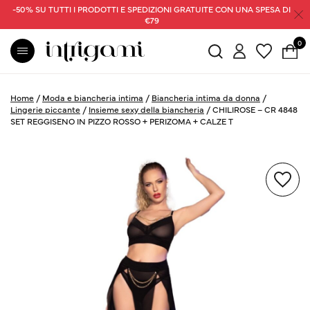
-50% SU TUTTI I PRODOTTI E SPEDIZIONI GRATUITE CON UNA SPESA DI
€79
0
Home
/
Moda e biancheria intima
/
Biancheria intima da donna
/
Lingerie piccante
/
Insieme sexy della biancheria
/
CHILIROSE – CR 4848
SET REGGISENO IN PIZZO ROSSO + PERIZOMA + CALZE T