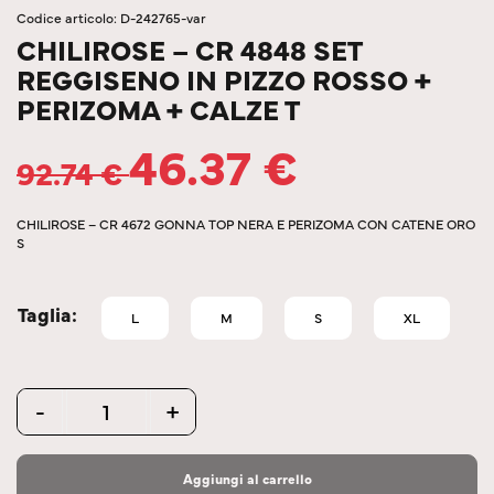
Codice articolo: D-242765-var
CHILIROSE – CR 4848 SET
REGGISENO IN PIZZO ROSSO +
PERIZOMA + CALZE T
46.37
€
92.74
€
CHILIROSE – CR 4672 GONNA TOP NERA E PERIZOMA CON CATENE ORO
S
Taglia
L
M
S
XL
Quantity
-
+
Aggiungi al carrello