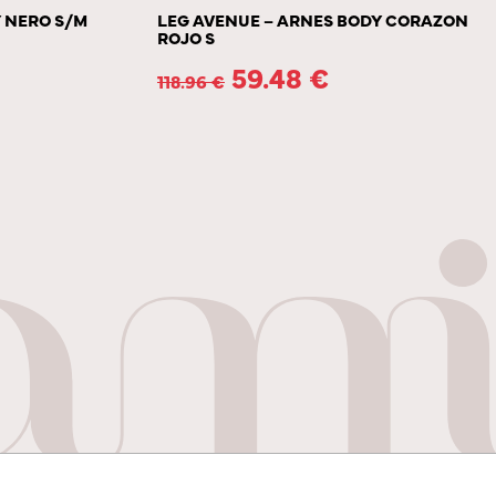
Y NERO S/M
LEG AVENUE – ARNES BODY CORAZON
ROJO S
59.48
€
118.96
€