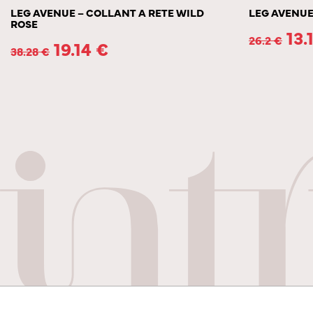
LEG AVENUE – COLLANT A RETE WILD
LEG AVENUE
ROSE
13.
26.2
€
19.14
€
38.28
€