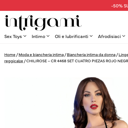
-50% SU
Sex Toys
Intimo
Oli e lubrificanti
Afrodisiaci
Home
/
Moda e biancheria intima
/
Biancheria intima da donna
/
Linge
reggicalze
/
CHILIROSE – CR 4468 SET CUATRO PIEZAS ROJO NEG