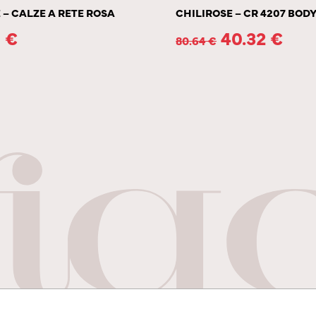
 – CALZE A RETE ROSA
CHILIROSE – CR 4207 BOD
1
€
40.32
€
80.64
€