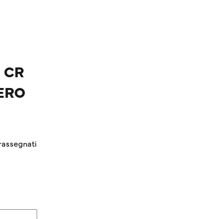
– CR
NERO
rassegnati