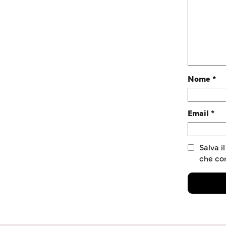
Nome
*
Email
*
Salva i
che c