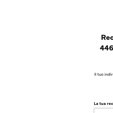
Rec
446
Il tuo ind
La tua re