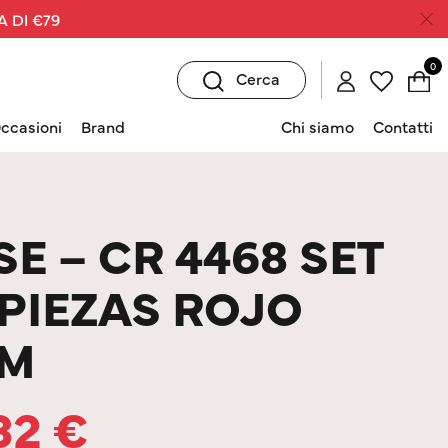
A DI €79
0
Cerca
ccasioni
Brand
Chi siamo
Contatti
E – CR 4468 SET
PIEZAS ROJO
/M
32
€