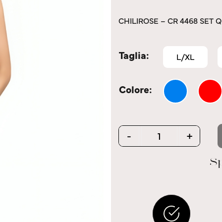
CHILIROSE – CR 4468 SET 
Taglia
L/XL
Colore
Quantity
-
+
Sp