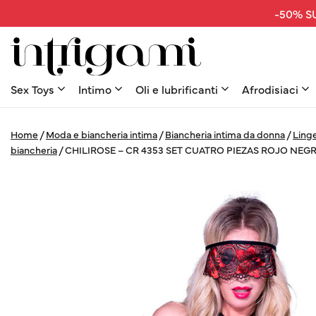
-50% SU
Sex Toys
Intimo
Oli e lubrificanti
Afrodisiaci
Home
/
Moda e biancheria intima
/
Biancheria intima da donna
/
Linge
biancheria
/
CHILIROSE – CR 4353 SET CUATRO PIEZAS ROJO NEG