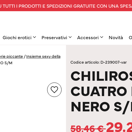
 TUTTI I PRODOTTI E SPEDIZIONI GRATUITE CON UNA SPES
Giochi erotici
Preservativi
Accessori
Novità
O
rie piccante
/
Insieme sexy della
Codice articolo: D-239007-var
RO S/M
CHILIROS
CUATRO 
NERO S
29.
58.46
€