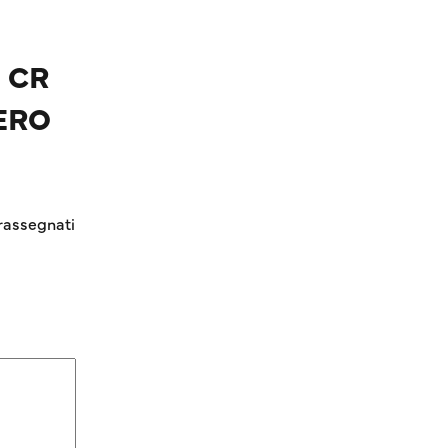
– CR
ERO
rassegnati