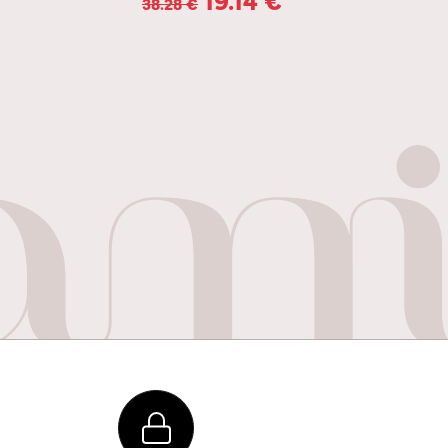
38.28
€