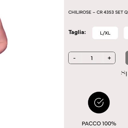
CHILIROSE – CR 4353 SET 
Taglia
L/XL
Quantity
-
+
Sp
PACCO 100%