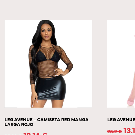
LEG AVENUE – CAMISETA RED MANGA
LEG AVENUE
LARGA ROJO
13.
26.2
€
18.14
€