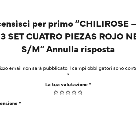
ensisci per primo “CHILIROSE 
53 SET CUATRO PIEZAS ROJO N
S/M” Annulla risposta
irizzo email non sarà pubblicato.
I campi obbligatori sono cont
*
La tua valutazione
*
censione
*