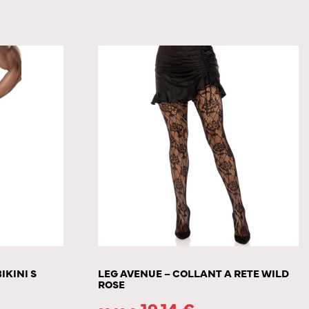
IKINI S
LEG AVENUE – COLLANT A RETE WILD
ROSE
19.14
€