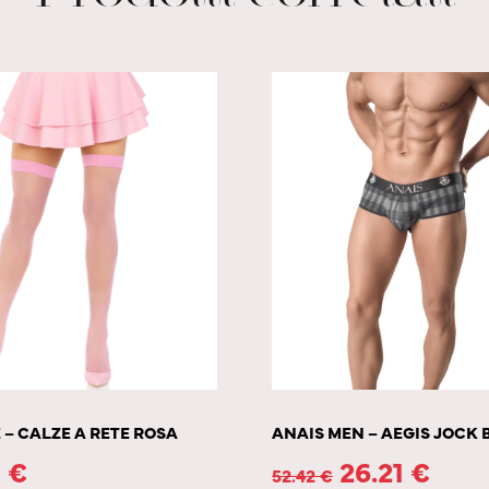
 – CALZE A RETE ROSA
ANAIS MEN – AEGIS JOCK B
1
€
26.21
€
52.42
€