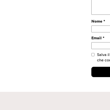
Nome
*
Email
*
Salva i
che c