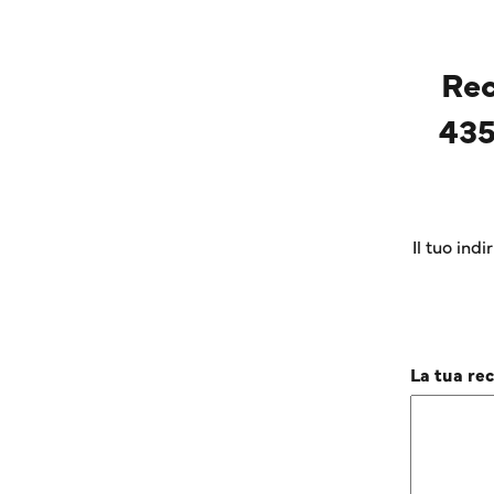
Rec
43
Il tuo ind
La tua re