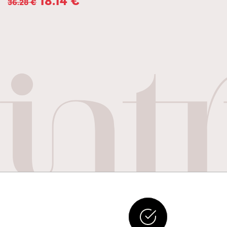
36.28
€