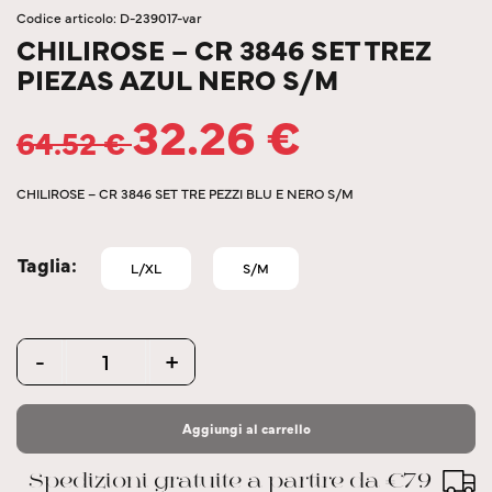
Codice articolo: D-239017-var
CHILIROSE – CR 3846 SET TREZ
PIEZAS AZUL NERO S/M
32.26
€
64.52
€
CHILIROSE – CR 3846 SET TRE PEZZI BLU E NERO S/M
Taglia
L/XL
S/M
Quantity
-
+
Aggiungi al carrello
Spedizioni gratuite a partire da €79