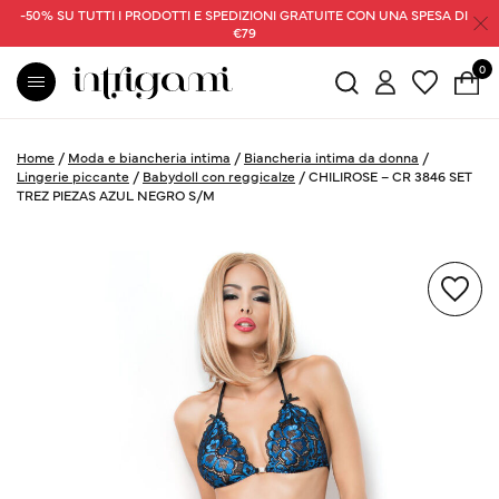
-50% SU TUTTI I PRODOTTI E SPEDIZIONI GRATUITE CON UNA SPESA DI
€79
0
Home
/
Moda e biancheria intima
/
Biancheria intima da donna
/
Lingerie piccante
/
Babydoll con reggicalze
/
CHILIROSE – CR 3846 SET
TREZ PIEZAS AZUL NEGRO S/M