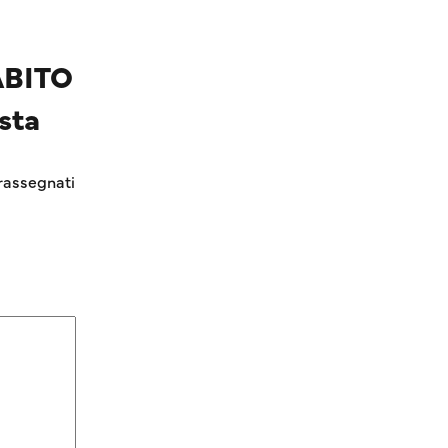
ABITO
sta
rassegnati