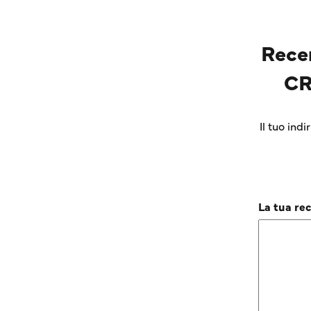
Rece
CR
Il tuo ind
La tua re