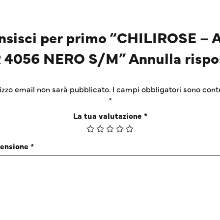
nsisci per primo “CHILIROSE – 
 4056 NERO S/M” Annulla rispo
irizzo email non sarà pubblicato.
I campi obbligatori sono cont
*
La tua valutazione
*
censione
*