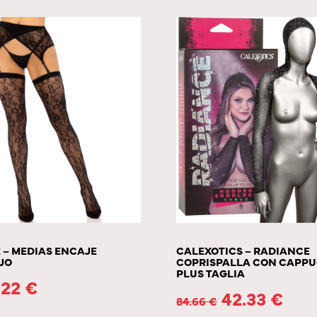
 – MEDIAS ENCAJE
CALEXOTICS – RADIANCE
JO
COPRISPALLA CON CAPPU
PLUS TAGLIA
.22
€
42.33
€
84.66
€