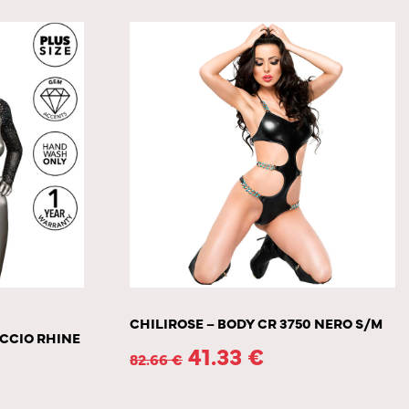
CHILIROSE – BODY CR 3750 NERO S/M
CCIO RHINE
41.33
€
82.66
€