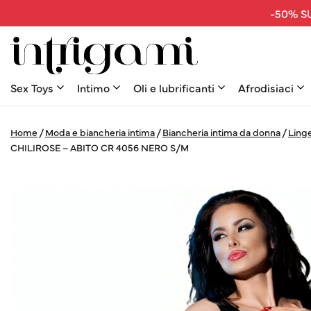
-50% SU
Sex Toys
Intimo
Oli e lubrificanti
Afrodisiaci
Home
/
Moda e biancheria intima
/
Biancheria intima da donna
/
Linge
CHILIROSE – ABITO CR 4056 NERO S/M