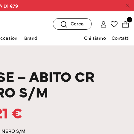
A DI €79
0
Cerca
ccasioni
Brand
Chi siamo
Contatti
SE – ABITO CR
RO S/M
21
€
6 NERO S/M