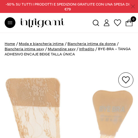
-50% SU TUTTI I PRODOTTI E SPEDIZIONI GRATUITE CON UNA SPESA DI
€79
0
Home
/
Moda e biancheria intima
/
Biancheria intima da donna
/
Biancheria intima sexy
/
Mutandine sexy
/
Infradito
/
BYE-BRA – TANGA
ADHESIVO ENCAJE BEIGE TALLA ÚNICA