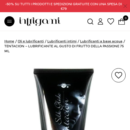
-50% SU TUTTI I PRODOTTI E SPEDIZIONI GRATUITE CON UNA SPESA DI
€79
0
Home
/
Oli e lubrificanti
/
Lubrificanti intimi
/
Lubrificanti a base acqua
/
TENTACION – LUBRIFICANTE AL GUSTO DI FRUTTO DELLA PASSIONE 75
ML