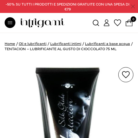
-50% SU TUTTI I PRODOTTI E SPEDIZIONI GRATUITE CON UNA SPESA DI
€79
0
Home
/
Oli e lubrificanti
/
Lubrificanti intimi
/
Lubrificanti a base acqua
/
TENTACION – LUBRIFICANTE AL GUSTO DI CIOCCOLATO 75 ML