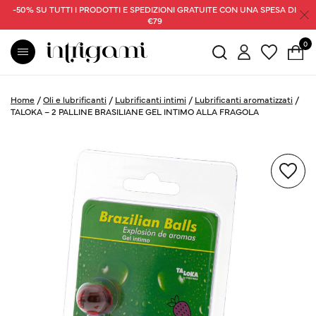
-50% SU TUTTI I PRODOTTI E SPEDIZIONI GRATUITE CON UNA SPESA DI
€79
0
Home
/
Oli e lubrificanti
/
Lubrificanti intimi
/
Lubrificanti aromatizzati
/
TALOKA – 2 PALLINE BRASILIANE GEL INTIMO ALLA FRAGOLA