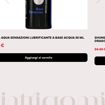
SHUNGA – CREMA PER IL POTENZIAMENTO DELL”EREZIONE DEL
DRAGO
42.33
€
84.66
€
Aggiungi al carrello