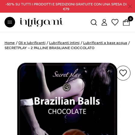
-50% SU TUTTI I PRODOTTI E SPEDIZIONI GRATUITE CON UNA SPESA DI
€79
0
Home
/
Oli e lubrificanti
/
Lubrificanti intimi
/
Lubrificanti a base acqua
/
SECRETPLAY – 2 PALLINE BRASILIANE CIOCCOLATO