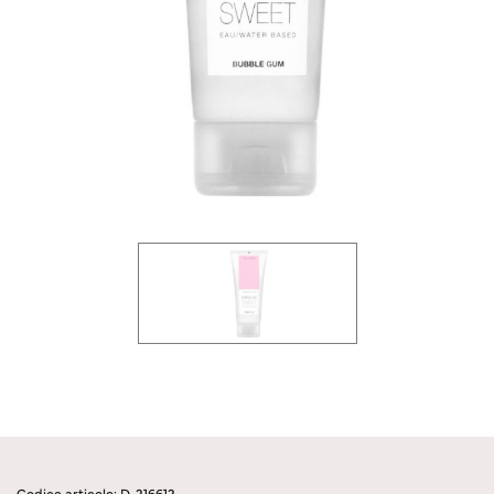
Codice articolo: D-216612