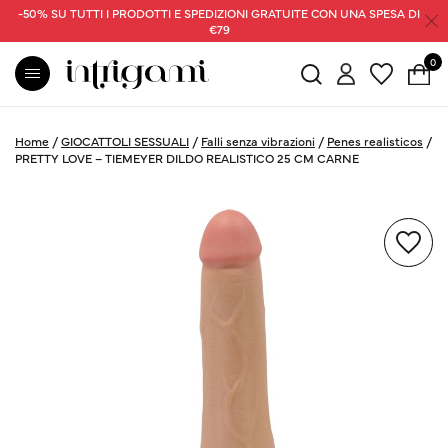
-50% SU TUTTI I PRODOTTI E SPEDIZIONI GRATUITE CON UNA SPESA DI
€79
0
Home
/
GIOCATTOLI SESSUALI
/
Falli senza vibrazioni
/
Penes realisticos
/
PRETTY LOVE – TIEMEYER DILDO REALISTICO 25 CM CARNE