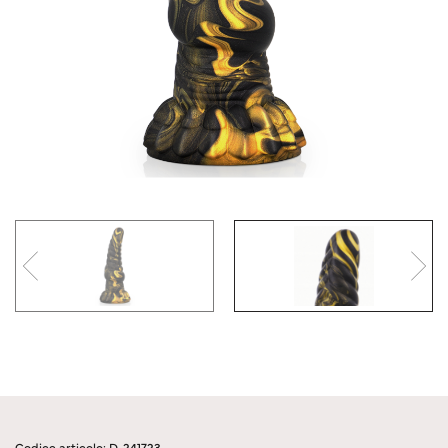
Codice articolo: D-241723