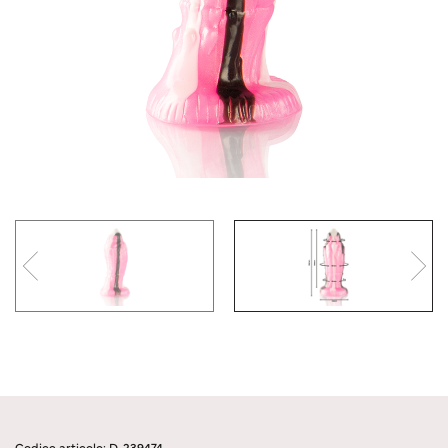
Codice articolo: D-239474