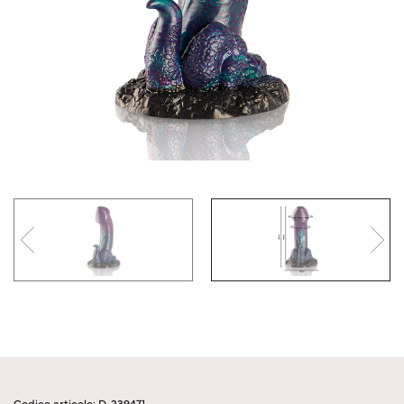
Codice articolo: D-239471