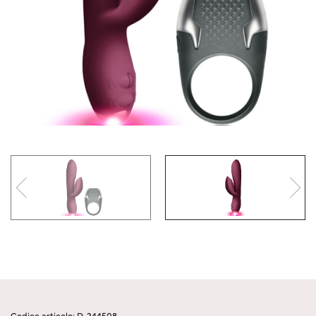
Codice articolo: D-244508