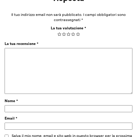
Il tuo indirizzo email non sarà pubblicato.
I campi obbligatori sono
contrassegnati
*
La tua valutazione
*
La tua recensione
*
Nome
*
Email
*
Salva il mio nome, email e sito web in questo browser per la prossima