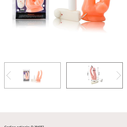
Codice articolo: D-194151